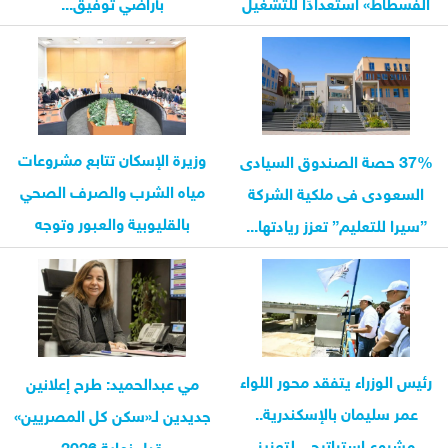
الفسطاط» استعدادًا للتشغيل
بأراضي توفيق...
وزيرة الإسكان تتابع مشروعات
37% حصة الصندوق السيادى
مياه الشرب والصرف الصحي
السعودى فى ملكية الشركة
بالقليوبية والعبور وتوجه
”سيرا للتعليم” تعزز ريادتها...
بتعزيز...
رئيس الوزراء يتفقد محور اللواء
مي عبدالحميد: طرح إعلانين
عمر سليمان بالإسكندرية..
جديدين لـ«سكن كل المصريين»
مشروع استراتيجي لتعزيز
قبل نهاية 2026