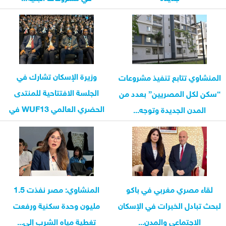
وزيرة الإسكان تشارك في
المنشاوي تتابع تنفيذ مشروعات
الجلسة الافتتاحية للمنتدى
“سكن لكل المصريين” بعدد من
الحضري العالمي WUF13 في
المدن الجديدة وتوجه...
باكو
لقاء مصري مغربي في باكو
المنشاوي: مصر نفذت 1.5
لبحث تبادل الخبرات في الإسكان
مليون وحدة سكنية ورفعت
الاجتماعي والمدن...
تغطية مياه الشرب إلى...