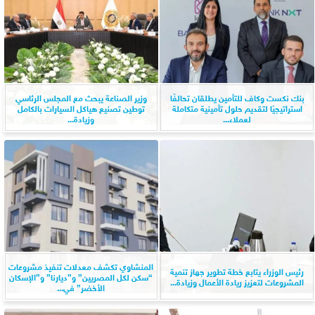
بنك نكست وكاف للتأمين يطلقان تحالفًا
وزير الصناعة يبحث مع المجلس الرئاسي
استراتيجيًا لتقديم حلول تأمينية متكاملة
توطين تصنيع هياكل السيارات بالكامل
لعملاء...
وزيادة...
المنشاوي تكشف معدلات تنفيذ مشروعات
رئيس الوزراء يتابع خطة تطوير جهاز تنمية
“سكن لكل المصريين” و”ديارنا” و”الإسكان
المشروعات لتعزيز ريادة الأعمال وزيادة...
الأخضر” في...