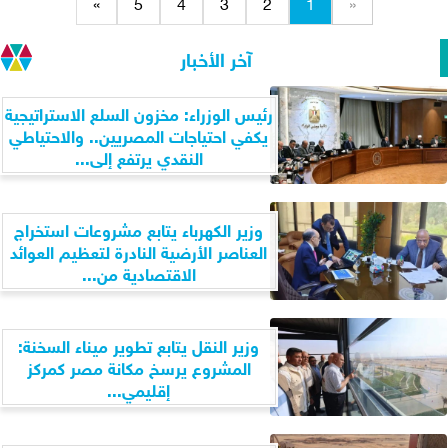
»
5
4
3
2
1
«
آخر الأخبار
رئيس الوزراء: مخزون السلع الاستراتيجية
يكفي احتياجات المصريين.. والاحتياطي
النقدي يرتفع إلى...
وزير الكهرباء يتابع مشروعات استخراج
العناصر الأرضية النادرة لتعظيم العوائد
الاقتصادية من...
وزير النقل يتابع تطوير ميناء السخنة:
المشروع يرسخ مكانة مصر كمركز
إقليمي...