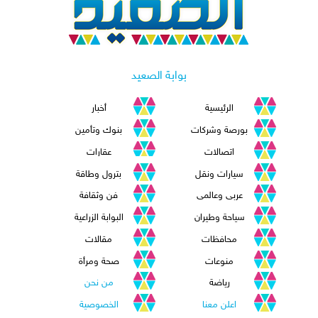
بوابة الصعيد
الرئيسية
أخبار
بورصة وشركات
بنوك وتأمين
اتصالات
عقارات
سيارات ونقل
بترول وطاقة
عربى وعالمى
فن وثقافة
سياحة وطيران
البوابة الزراعية
محافظات
مقالات
منوعات
صحة ومرأة
رياضة
من نحن
اعلن معنا
الخصوصية