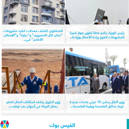
المنشاوي تكشف معدلات تنفيذ مشروعات
رئيس الوزراء يتابع خطة تطوير جهاز تنمية
“سكن لكل المصريين” و”ديارنا” و”الإسكان
المشروعات لتعزيز ريادة الأعمال وزيادة...
الأخضر” في...
وزير النقل يدشن 10 ميني باصات جديدة
وزير البترول يتفقد استئناف أعمال الحفر
لربط حدائق العاصمة وزهرة العاصمة...
بحقل البركة في أسوان بعد توقف...
الفيس بوك