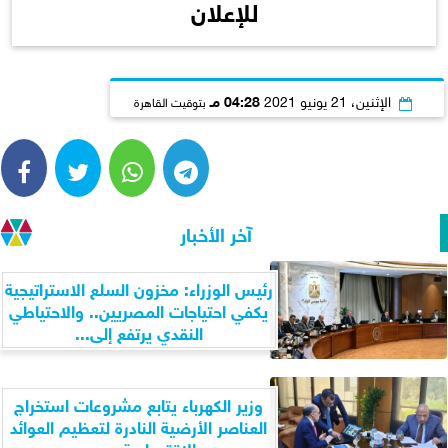
للإعلان
الإثنين، 21 يونيو 2021
04:28 مـ
بتوقيت القاهرة
آخر الأخبار
رئيس الوزراء: مخزون السلع الاستراتيجية
يكفي احتياجات المصريين.. والاحتياطي
النقدي يرتفع إلى...
وزير الكهرباء يتابع مشروعات استخراج
العناصر الأرضية النادرة لتعظيم العوائد
الاقتصادية من...