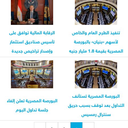
تنفيذ الطرح العام والخاص
الرقابة المالية توافق على
لأسهم «بنيان» بالبورصة
تأسيس صناديق استثمار
المصرية بقيمة 1.8 مليار جنيه
وإصدار تراخيص جديدة
البورصة المصرية تستأنف
البورصة المصرية تعلن إلغاء
التداول بعد توقف بسبب حريق
جلسة تداول اليوم
سنترال رمسيس