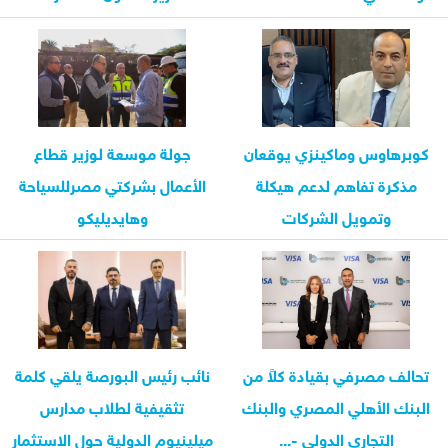
التابعة
والتوسع في...
كوبرهاوس وماكينزي يوقعان
جولة موسعة لوزير قطاع
مذكرة تفاهم لدعم هيكلة
الأعمال بشركتي مصرللسياحة
وتمويل الشركات
وهايديليكو
تحالف مصرفي بقيادة كلاً من
نائب رئيس البورصة يلقي كلمة
البنك الأهلي المصري والبنك
تثقيفية لطلاب مدارس
التجاري الدولي -...
ميلينيوم الدولية حول الاستثمار