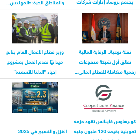
يجتمع برؤساء إدارات شركات
والمناطق الحرة: ▪︎المهندس...
الزيوت...
نقلة نوعية.. الرقابة المالية
وزير قطاع الأعمال العام يتابع
تطلق أول شبكة مدفوعات
ميدانيًا تقدم العمل بمشروع
رقمية متكاملة للقطاع المالي...
إحياء ”الدلتا للأسمدة”
كوبرهاوس فاينانس تقود حزمة
تمويلية بقيمة 120 مليون جنيه
الغزل والنسيج في 2025