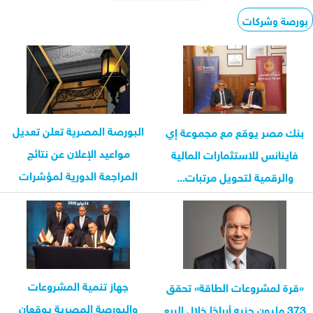
بورصة وشركات
البورصة المصرية تعلن تعديل
بنك مصر يوقع مع مجموعة إي
مواعيد الإعلان عن نتائج
فاينانس للاستثمارات المالية
المراجعة الدورية لمؤشرات
والرقمية لتحويل مرتبات...
السوق...
جهاز تنمية المشروعات
«قرة لمشروعات الطاقة» تحقق
والبورصة المصرية يوقعان
373 مليون جنيه أرباحًا خلال الربع