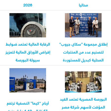
محاليا
2026
إطلاق مجموعة ”سكاي جروب”
الرقابة المالية تعتمد ضوابط
لتصنيع عدد من المنتجات
إقراض الأوراق المالية لتعزيز
المحلية كبديل للمستوردة
سيولة البورصة
البورصة المصرية تعتمد القيد
أرباح “كيما” النصفية ترتفع
المؤقت لأسهم شركة مصر
47% إلى 1.19 مليار جنيه