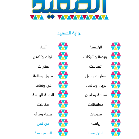
بوابة الصعيد
الرئيسية
أخبار
بورصة وشركات
بنوك وتأمين
اتصالات
عقارات
سيارات ونقل
بترول وطاقة
عربى وعالمى
فن وثقافة
سياحة وطيران
البوابة الزراعية
محافظات
مقالات
منوعات
صحة ومرأة
رياضة
من نحن
اعلن معنا
الخصوصية