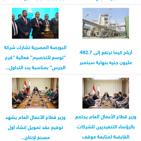
البورصة المصرية تشارك شركة
أرباح كيما ترتفع إلى 482.7
”توسع للتخصيم” فعالية ”قرع
مليون جنيه بنهاية سبتمبر
الجرس” بمناسبة بدء التداول...
وزير قطاع الأعمال العام يجتمع
وزير قطاع الأعمال العام يشهد
بالرؤساء التنفيذيين للشركات
توقيع عقد تمويل إنشاء أول
القابضة لمتابعة موقف
مصنع لإنتاج...