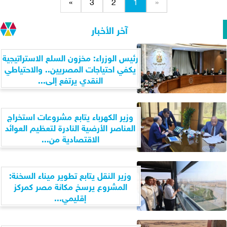
»
3
2
1
«
آخر الأخبار
رئيس الوزراء: مخزون السلع الاستراتيجية
يكفي احتياجات المصريين.. والاحتياطي
النقدي يرتفع إلى...
وزير الكهرباء يتابع مشروعات استخراج
العناصر الأرضية النادرة لتعظيم العوائد
الاقتصادية من...
وزير النقل يتابع تطوير ميناء السخنة:
المشروع يرسخ مكانة مصر كمركز
إقليمي...