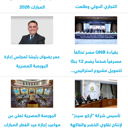
التجاري الدولي وطلعت
المبارك 2026
مصطفى...
بقيادة QNB مصر تحالفاً
عمر رضوان رئيسًا لمجلس إدارة
مصرفياً ضخماً يضم 12 بنكًا
البورصة المصرية
لتمويل مشروع استراتيجي...
تأسيس شركة ”أركو سيدز”
البورصة المصرية تعلن عن
لإنتاج تقاوي الخضر والفاكهة
مواعيد إجازة عيد الفطر المبارك