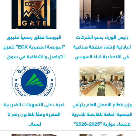
رئيس الوزراء يدعو الشركات
البورصة تطلق رسمياً تطبيق
اليابانية لإنشاء منطقة صناعية
”البورصة المصرية EGX” لتعزيز
في اقتصادية قناة السويس
التواصل والشفافية في سوق...
وزير قطاع الأعمال العام يترأس
تعرف على التسهيلات الضريبية
الجمعية العامة للقابضة للأدوية
المقررة وفقًأ للقانون رقم 5
لاعتماد موازنة ”2025-2026”
لسنة...