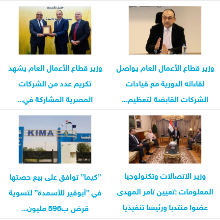
ومحافظ الشرقية
وزير قطاع الأعمال العام يواصل
وزير قطاع الأعمال العام يشهد
لقاءاته الدورية مع قيادات
تكريم عدد من الشركات
الشركات القابضة لتعظيم...
المصرية المشاركة في...
وزير الاتصالات وتكنولوجيا
”كيما” توافق على بيع حصتها
المعلومات :تعيين تامر المهدى
في ”أبوقير للأسمدة” لتسوية
عضوًا منتدبًا ورئيسًا تنفيذيًا
قرض ب596 مليون...