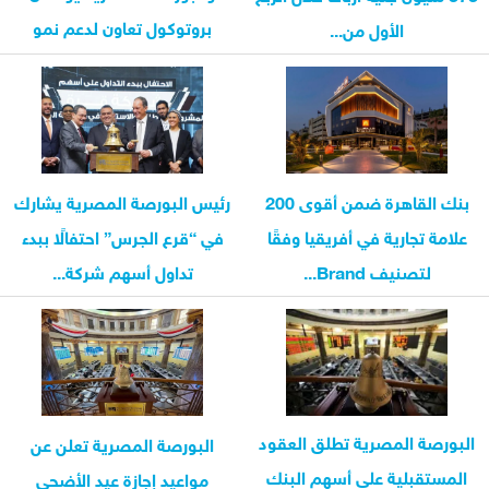
بروتوكول تعاون لدعم نمو
الأول من...
الشركات الصغيرة...
بنك القاهرة ضمن أقوى 200
رئيس البورصة المصرية يشارك
علامة تجارية في أفريقيا وفقًا
في “قرع الجرس” احتفالًا ببدء
لتصنيف Brand...
تداول أسهم شركة...
البورصة المصرية تطلق العقود
البورصة المصرية تعلن عن
المستقبلية على أسهم البنك
مواعيد إجازة عيد الأضحى