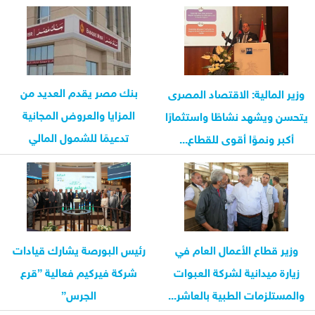
للشركة...
بنك مصر يقدم العديد من
وزير المالية: الاقتصاد المصرى
المزايا والعروض المجانية
يتحسن ويشهد نشاطًا واستثمارًا
تدعيمًا للشمول المالي
أكبر ونموًا أقوى للقطاع...
بمناسبة...
وزير قطاع الأعمال العام في
رئيس البورصة يشارك قيادات
زيارة ميدانية لشركة العبوات
شركة فيركيم فعالية ”قرع
والمستلزمات الطبية بالعاشر...
الجرس”