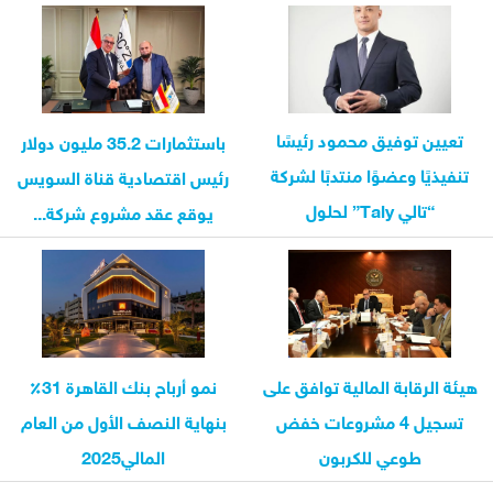
تعيين توفيق محمود رئيسًا
باستثمارات 35.2 مليون دولار
تنفيذيًا وعضوًا منتدبًا لشركة
رئيس اقتصادية قناة السويس
“تالي Taly” لحلول
يوقع عقد مشروع شركة...
المدفوعات...
هيئة الرقابة المالية توافق على
نمو أرباح بنك القاهرة 31٪
تسجيل 4 مشروعات خفض
بنهاية النصف الأول من العام
طوعي للكربون
المالي2025