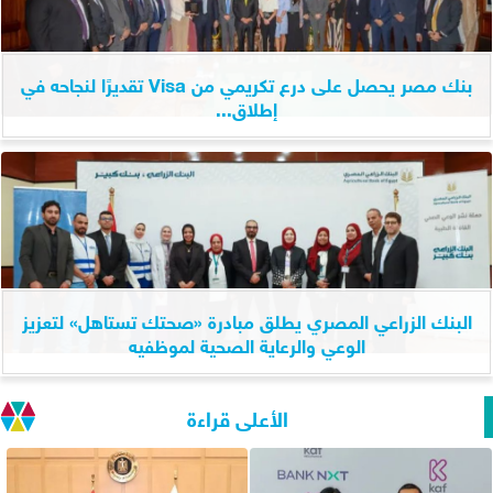
بنك مصر يحصل على درع تكريمي من Visa تقديرًا لنجاحه في
إطلاق...
البنك الزراعي المصري يطلق مبادرة «صحتك تستاهل» لتعزيز
الوعي والرعاية الصحية لموظفيه
الأعلى قراءة