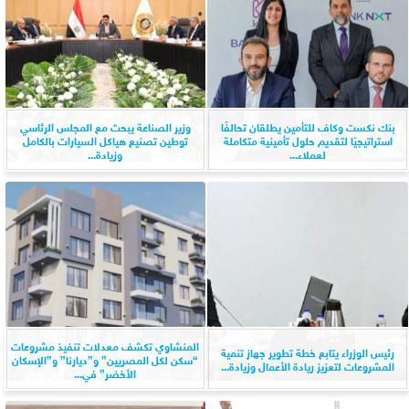
بنك نكست وكاف للتأمين يطلقان تحالفًا
وزير الصناعة يبحث مع المجلس الرئاسي
استراتيجيًا لتقديم حلول تأمينية متكاملة
توطين تصنيع هياكل السيارات بالكامل
لعملاء...
وزيادة...
المنشاوي تكشف معدلات تنفيذ مشروعات
رئيس الوزراء يتابع خطة تطوير جهاز تنمية
“سكن لكل المصريين” و”ديارنا” و”الإسكان
المشروعات لتعزيز ريادة الأعمال وزيادة...
الأخضر” في...