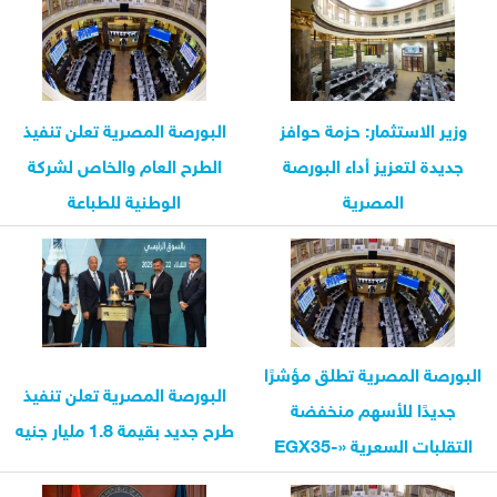
وزير الاستثمار: حزمة حوافز
البورصة المصرية تعلن تنفيذ
جديدة لتعزيز أداء البورصة
الطرح العام والخاص لشركة
المصرية
الوطنية للطباعة
البورصة المصرية تطلق مؤشرًا
البورصة المصرية تعلن تنفيذ
جديدًا للأسهم منخفضة
طرح جديد بقيمة 1.8 مليار جنيه
التقلبات السعرية «EGX35-
LV»