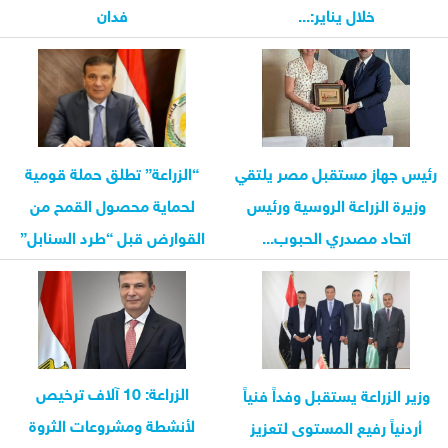
خلال يناير:...
فدان
رئيس جهاز مستقبل مصر يلتقي
“الزراعة” تطلق حملة قومية
وزيرة الزراعة الروسية ورئيس
لحماية محصول القمح من
اتحاد مصدري الحبوب...
القوارض قبل “طرد السنابل”
الزراعة: 10 آلاف ترخيص
وزير الزراعة يستقبل وفداً فنياً
لأنشطة ومشروعات الثروة
أردنياً رفيع المستوى لتعزيز