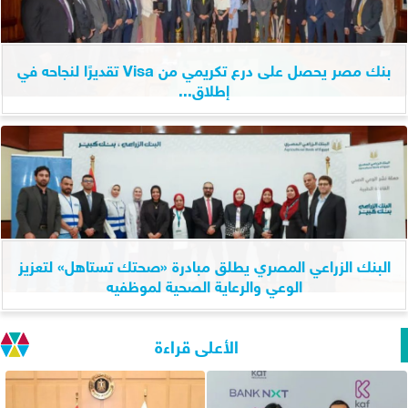
بنك مصر يحصل على درع تكريمي من Visa تقديرًا لنجاحه في
إطلاق...
البنك الزراعي المصري يطلق مبادرة «صحتك تستاهل» لتعزيز
الوعي والرعاية الصحية لموظفيه
الأعلى قراءة