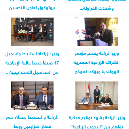
بروتوكول تعاون للتحسين
وشتلات الفراولة...
الوراثي للماشية
وزير الزراعة يفتتح مؤتمر
وزير الزراعة: استنباط وتسجيل
الشراكة الزراعية المصرية
17 صنفاً جديداً عالية الإنتاجية
الهولندية ويؤكد: نموذج
من المحاصيل الاستراتيجية...
للتكامل القائم...
الزراعة والتخطيط تبحثان دعم
وزير الزراعة يشهد توقيع مذكرة
صغار المزارعين وربط
تفاهم بين “البحوث الزراعية”