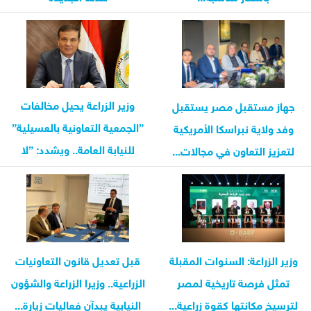
وزير الزراعة يحيل مخالفات
جهاز مستقبل مصر يستقبل
”الجمعية التعاونية بالعسيلية”
وفد ولاية نبراسكا الأمريكية
للنيابة العامة.. ويشدد: ”لا
لتعزيز التعاون في مجالات...
تهاون...
وزير الزراعة: السنوات المقبلة
قبل تعديل قانون التعاونيات
تمثل فرصة تاريخية لمصر
الزراعية.. وزيرا الزراعة والشؤون
لترسيخ مكانتها كقوة زراعية...
النيابية يبدآن فعاليات زيارة...