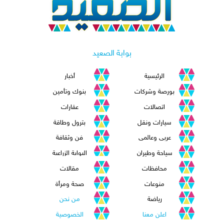
بوابة الصعيد
الرئيسية
أخبار
بورصة وشركات
بنوك وتأمين
اتصالات
عقارات
سيارات ونقل
بترول وطاقة
عربى وعالمى
فن وثقافة
سياحة وطيران
البوابة الزراعية
محافظات
مقالات
منوعات
صحة ومرأة
رياضة
من نحن
اعلن معنا
الخصوصية