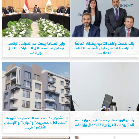
بنك نكست وكاف للتأمين يطلقان تحالفًا
وزير الصناعة يبحث مع المجلس الرئاسي
استراتيجيًا لتقديم حلول تأمينية متكاملة
توطين تصنيع هياكل السيارات بالكامل
لعملاء...
وزيادة...
المنشاوي تكشف معدلات تنفيذ مشروعات
رئيس الوزراء يتابع خطة تطوير جهاز تنمية
“سكن لكل المصريين” و”ديارنا” و”الإسكان
المشروعات لتعزيز ريادة الأعمال وزيادة...
الأخضر” في...