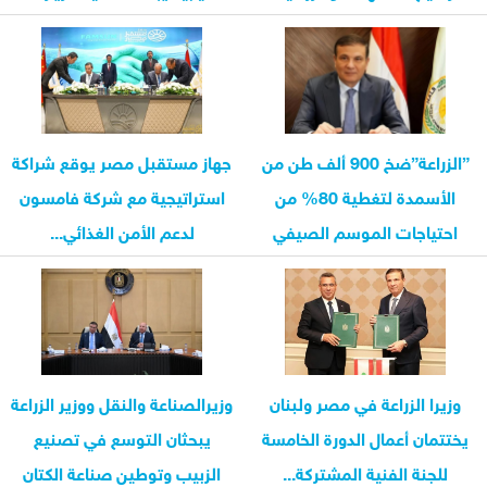
”الزراعة”ضخ 900 ألف طن من
جهاز مستقبل مصر يوقع شراكة
الأسمدة لتغطية 80% من
استراتيجية مع شركة فامسون
احتياجات الموسم الصيفي
لدعم الأمن الغذائي...
وزيرا الزراعة في مصر ولبنان
وزيرالصناعة والنقل ووزير الزراعة
يختتمان أعمال الدورة الخامسة
يبحثان التوسع في تصنيع
للجنة الفنية المشتركة...
الزبيب وتوطين صناعة الكتان