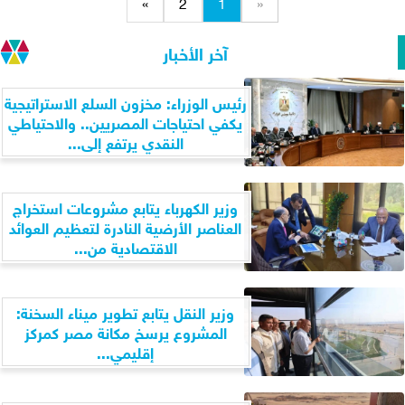
»
2
1
«
آخر الأخبار
رئيس الوزراء: مخزون السلع الاستراتيجية
يكفي احتياجات المصريين.. والاحتياطي
النقدي يرتفع إلى...
وزير الكهرباء يتابع مشروعات استخراج
العناصر الأرضية النادرة لتعظيم العوائد
الاقتصادية من...
وزير النقل يتابع تطوير ميناء السخنة:
المشروع يرسخ مكانة مصر كمركز
إقليمي...