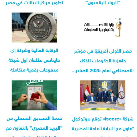
“الرواد الرقميون”
تطوير مراكز البيانات في مصر
الرقابة المالية وشركة إي
مصر الأولى أفريقيًا في مؤشر
فاينانس تطلقان أول شبكة
جاهزية الحكومات للذكاء
مدفوعات رقمية متكاملة
الاصطناعي لعام 2025 الصادر...
للقطاع...
خدمة التصديق القنصلي من
شركة «iscore» توقع بروتوكول
”البريد المصري” بالتعاون مع
تعاون مع النيابة العامة المصرية
”وزارة الخارجية والهجرة