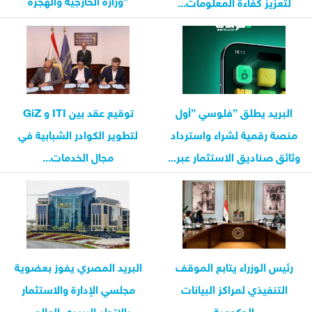
لتعزيز كفاءة المعلومات...
وشئون...
البريد يطلق ”فلوسي ”أول
توقيع عقد بين ITI و GiZ
منصة رقمية لشراء واسترداد
لتطوير الكوادر الشبابية في
وثائق صناديق الاستثمار عبر...
مجال الخدمات...
رئيس الوزراء يتابع الموقف
البريد المصري يفوز بعضوية
التنفيذي لمراكز البيانات
مجلسي الإدارة والاستثمار
الحكومية
بالاتحاد البريدي العالمي