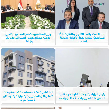
بنك نكست وكاف للتأمين يطلقان تحالفًا
وزير الصناعة يبحث مع المجلس الرئاسي
استراتيجيًا لتقديم حلول تأمينية متكاملة
توطين تصنيع هياكل السيارات بالكامل
لعملاء...
وزيادة...
المنشاوي تكشف معدلات تنفيذ مشروعات
رئيس الوزراء يتابع خطة تطوير جهاز تنمية
“سكن لكل المصريين” و”ديارنا” و”الإسكان
المشروعات لتعزيز ريادة الأعمال وزيادة...
الأخضر” في...