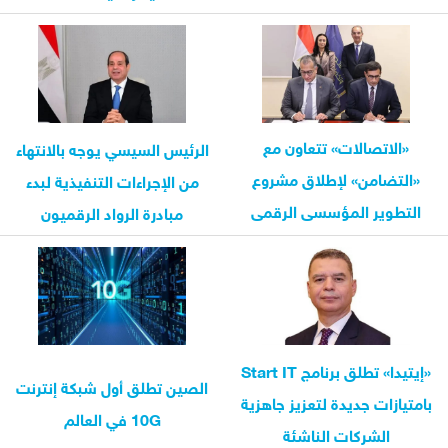
المتأثرة...
«الاتصالات» تتعاون مع
الرئيس السيسي يوجه بالانتهاء
«التضامن» لإطلاق مشروع
من الإجراءات التنفيذية لبدء
التطوير المؤسسى الرقمى
مبادرة الرواد الرقميون
للجمعيات والاتحادات الأهلية
«إيتيدا» تطلق برنامج Start IT
الصين تطلق أول شبكة إنترنت
بامتيازات جديدة لتعزيز جاهزية
10G في العالم
الشركات الناشئة