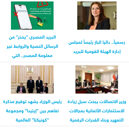
البريد المصري ”يحذر” من
رسمياً.. داليا الباز رئيساً لمجلس
الرسائل النصية والروابط غير
إدارة الهيئة القومية للبريد
معلومة المصدر.. التي
تستهدف...
وزير الاتصالات يبحث سبل زيادة
رئيس الوزراء يشهد توقيع مذكرة
الاستثمارات الألمانية بمجالات
تفاهم بين ”إيتيدا” ومجموعة
التعهيد وبناء القدرات الرقمية
”كونيكتا” العالمية