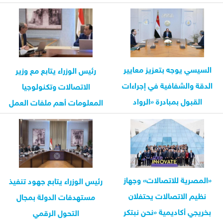
الاصطناعي
السيسي يوجه بتعزيز معايير
رئيس الوزراء يتابع مع وزير
الدقة والشفافية في إجراءات
الاتصالات وتكنولوجيا
القبول بمبادرة «الرواد
المعلومات أهم ملفات العمل
الرقميون»
«المصرية للاتصالات» وجهاز
رئيس الوزراء يتابع جهود تنفيذ
نظيم الاتصالات يحتفلان
مستهدفات الدولة بمجال
بخريجي أكاديمية «نحن نبتكر
التحول الرقمي