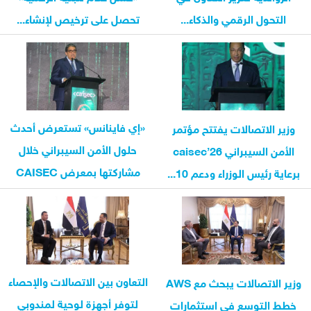
التحول الرقمي والذكاء...
تحصل على ترخيص لإنشاء...
«إي فاينانس» تستعرض أحدث
وزير الاتصالات يفتتح مؤتمر
حلول الأمن السيبراني خلال
الأمن السيبراني caisec’26
مشاركتها بمعرض CAISEC
برعاية رئيس الوزراء ودعم 10...
2026
التعاون بين الاتصالات والإحصاء
وزير الاتصالات يبحث مع AWS
لتوفر أجهزة لوحية لمندوبي
خطط التوسع في استثمارات