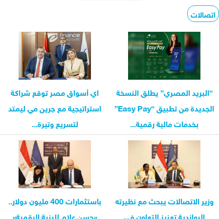
اتصالات
“البريد المصري” يطلق النسخة
اي أسواق مصر توقع شراكة
الجديدة من تطبيق “Easy Pay”
استراتيجية مع جرين مي ليمتد
بخدمات مالية رقمية...
لتسريع وتيرة...
وزير الاتصالات يبحث مع نظيرته
باستثمارات 400 مليون دولار..
الرواندية تعزيز التعاون في
«حسن علام للبنية الرقمية»