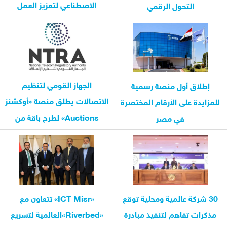
الاصطناعي لتعزيز العمل
التحول الرقمي
المؤسسي...
الجهاز القومي لتنظيم
إطلاق أول منصة رسمية
الاتصالات يطلق منصة «أوكشنز
للمزايدة على الأرقام المختصرة
Auctions» لطرح باقة من
في مصر
خدمات...
30 شركة عالمية ومحلية توقع
«ICT Misr» تتعاون مع
مذكرات تفاهم لتنفيذ مبادرة
«Riverbed»العالمية لتسريع