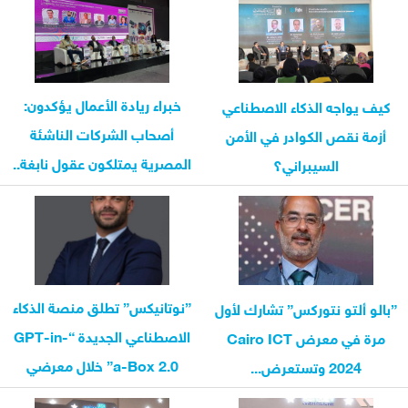
خبراء ريادة الأعمال يؤكدون:
كيف يواجه الذكاء الاصطناعي
أصحاب الشركات الناشئة
أزمة نقص الكوادر في الأمن
المصرية يمتلكون عقول نابغة..
السيبراني؟
وجمع...
”نوتانيكس” تطلق منصة الذكاء
”بالو ألتو نتوركس” تشارك لأول
الاصطناعي الجديدة “GPT-in-
مرة في معرض Cairo ICT
a-Box 2.0” خلال معرضي
2024 وتستعرض...
AIDC’24 ...