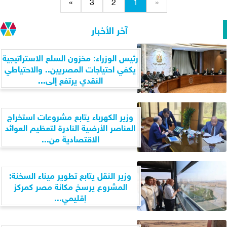
»
3
2
1
«
آخر الأخبار
رئيس الوزراء: مخزون السلع الاستراتيجية
يكفي احتياجات المصريين.. والاحتياطي
النقدي يرتفع إلى...
وزير الكهرباء يتابع مشروعات استخراج
العناصر الأرضية النادرة لتعظيم العوائد
الاقتصادية من...
وزير النقل يتابع تطوير ميناء السخنة:
المشروع يرسخ مكانة مصر كمركز
إقليمي...