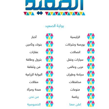
بوابة الصعيد
الرئيسية
أخبار
بورصة وشركات
بنوك وتأمين
اتصالات
عقارات
سيارات ونقل
بترول وطاقة
عربى وعالمى
فن وثقافة
سياحة وطيران
البوابة الزراعية
محافظات
مقالات
منوعات
صحة ومرأة
رياضة
من نحن
اعلن معنا
الخصوصية