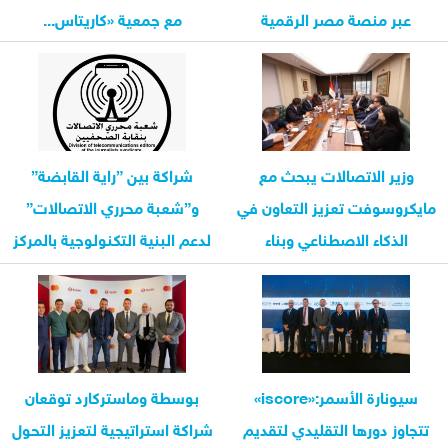
عبر منصة مصر الرقمية
مع جمعية «كاريتاس...
وزير الاتصالات يبحث مع
شراكة بين ”راية القابضة”
مايكروسوفت تعزيز التعاون في
و”شعبة محرري الاتصالات”
الذكاء الاصطناعي وبناء
لدعم البنية التكنولوجية بالمركز
القدرات...
الصحفي...
سيونارة الأسمر:«iscore»
بوسطة وماستركارد توقعان
تتجاوز دورها التقليدي لتقديم
شراكة استراتيجية لتعزيز التحول