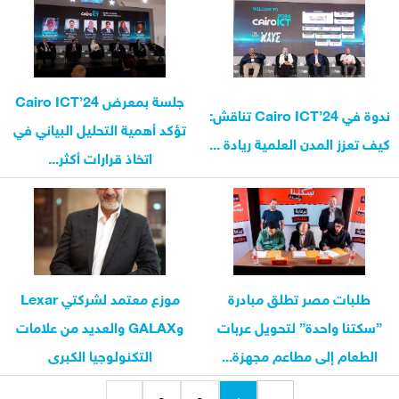
جلسة بمعرض Cairo ICT’24
ندوة في Cairo ICT’24 تناقش:
تؤكد أهمية التحليل البياني في
كيف تعزز المدن العلمية ريادة ...
اتخاذ قرارات أكثر...
طلبات مصر تطلق مبادرة
موزع معتمد لشركتي Lexar
”سكتنا واحدة” لتحويل عربات
وGALAX والعديد من علامات
الطعام إلى مطاعم مجهزة...
التكنولوجيا الكبرى