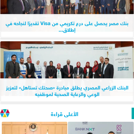
بنك مصر يحصل على درع تكريمي من Visa تقديرًا لنجاحه في
إطلاق...
البنك الزراعي المصري يطلق مبادرة «صحتك تستاهل» لتعزيز
الوعي والرعاية الصحية لموظفيه
الأعلى قراءة