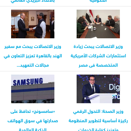
وزير الاتصالات يبحث زيادة
وزير الاتصالات يبحث مع سفير
استثمارات الشركات الأمريكية
الهند بالقاهرة تعزيز التعاون في
المتخصصة فى مصر
مجالات التعهيد...
وزير الصحة: التحول الرقمي
«سامسونج» تحافظ على
ركيزة أساسية لتطوير المنظومة
صدارتها في سوق الهواتف
وتعزيز كفاءة الخدمات
الذكية العالمية