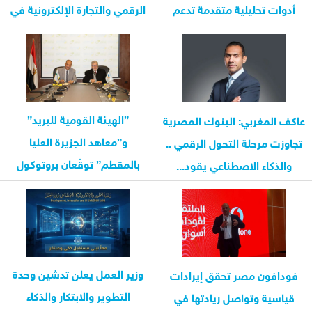
أدوات تحليلية متقدمة تدعم
الرقمي والتجارة الإلكترونية في
إدارة المخاطر...
مصر
”الهيئة القومية للبريد”
عاكف المغربي: البنوك المصرية
و”معاهد الجزيرة العليا
تجاوزت مرحلة التحول الرقمي ..
بالمقطم” توقّعان بروتوكول
والذكاء الاصطناعي يقود...
تعاون.. لتقديم الخدمات...
وزير العمل يعلن تدشين وحدة
فودافون مصر تحقق إيرادات
التطوير والابتكار والذكاء
قياسية وتواصل ريادتها في