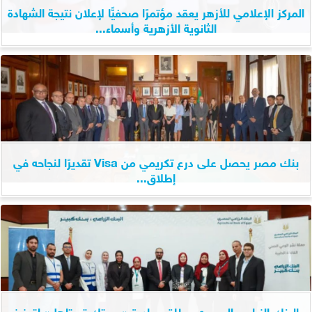
المركز الإعلامي للأزهر يعقد مؤتمرًا صحفيًّا لإعلان نتيجة الشهادة
الثانوية الأزهرية وأسماء...
بنك مصر يحصل على درع تكريمي من Visa تقديرًا لنجاحه في
إطلاق...
البنك الزراعي المصري يطلق مبادرة «صحتك تستاهل» لتعزيز