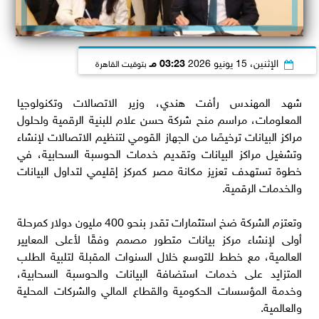
الإثنين، 15 يونيو 2026
03:23 مـ
بتوقيت القاهرة
شهد المهندس رأفت هندي، وزير الاتصالات وتكنولوجيا
المعلومات، مراسم منح شركة حسن علام للبنية الرقمية ولحلول
مراكز البيانات ترخيصًا من الجهاز القومي لتنظيم الاتصالات لإنشاء
وتشغيل مراكز البيانات وتقديم خدمات الحوسبة السحابية، في
خطوة تستهدف تعزيز مكانة مصر كمركز إقليمي لتداول البيانات
والخدمات الرقمية.
وتعتزم الشركة ضخ استثمارات تقدر بنحو 400 مليون دولار كمرحلة
أولى لإنشاء مركز بيانات متطور مصمم وفقًا لأعلى المعايير
العالمية، مع خطط للتوسع خلال السنوات المقبلة لتلبية الطلب
المتزايد على خدمات استضافة البيانات والحوسبة السحابية،
وخدمة المؤسسات الحكومية والقطاع المالي والشركات المحلية
والعالمية.