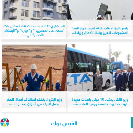
المنشاوي تكشف معدلات تنفيذ مشروعات
رئيس الوزراء يتابع خطة تطوير جهاز تنمية
“سكن لكل المصريين” و”ديارنا” و”الإسكان
المشروعات لتعزيز ريادة الأعمال وزيادة...
الأخضر” في...
وزير النقل يدشن 10 ميني باصات جديدة
وزير البترول يتفقد استئناف أعمال الحفر
لربط حدائق العاصمة وزهرة العاصمة...
بحقل البركة في أسوان بعد توقف...
الفيس بوك