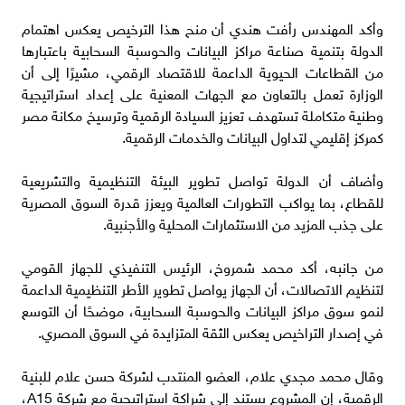
وأكد المهندس رأفت هندي أن منح هذا الترخيص يعكس اهتمام
الدولة بتنمية صناعة مراكز البيانات والحوسبة السحابية باعتبارها
من القطاعات الحيوية الداعمة للاقتصاد الرقمي، مشيرًا إلى أن
الوزارة تعمل بالتعاون مع الجهات المعنية على إعداد استراتيجية
وطنية متكاملة تستهدف تعزيز السيادة الرقمية وترسيخ مكانة مصر
كمركز إقليمي لتداول البيانات والخدمات الرقمية.
وأضاف أن الدولة تواصل تطوير البيئة التنظيمية والتشريعية
للقطاع، بما يواكب التطورات العالمية ويعزز قدرة السوق المصرية
على جذب المزيد من الاستثمارات المحلية والأجنبية.
من جانبه، أكد محمد شمروخ، الرئيس التنفيذي للجهاز القومي
لتنظيم الاتصالات، أن الجهاز يواصل تطوير الأطر التنظيمية الداعمة
لنمو سوق مراكز البيانات والحوسبة السحابية، موضحًا أن التوسع
في إصدار التراخيص يعكس الثقة المتزايدة في السوق المصري.
وقال محمد مجدي علام، العضو المنتدب لشركة حسن علام للبنية
الرقمية، إن المشروع يستند إلى شراكة استراتيجية مع شركة A15،