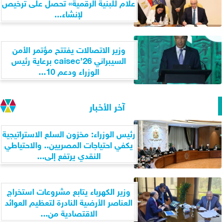
علام للبنية الرقمية» تحصل على ترخيص
لإنشاء...
وزير الاتصالات يفتتح مؤتمر الأمن
السيبراني caisec’26 برعاية رئيس
الوزراء ودعم 10...
آخر الأخبار
رئيس الوزراء: مخزون السلع الاستراتيجية
يكفي احتياجات المصريين.. والاحتياطي
النقدي يرتفع إلى...
وزير الكهرباء يتابع مشروعات استخراج
العناصر الأرضية النادرة لتعظيم العوائد
الاقتصادية من...