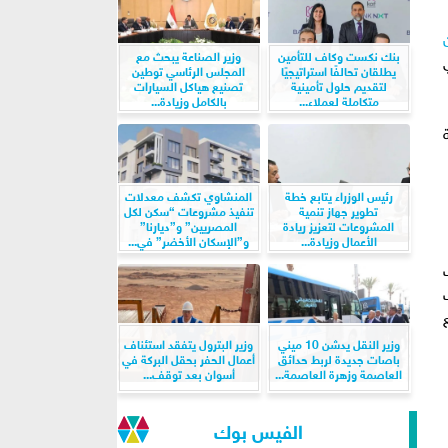
بنك نكست وكاف للتأمين
وزير الصناعة يبحث مع
يطلقان تحالفًا استراتيجيًا
المجلس الرئاسي توطين
لتقديم حلول تأمينية
تصنيع هياكل السيارات
متكاملة لعملاء...
بالكامل وزيادة...
رئيس الوزراء يتابع خطة
المنشاوي تكشف معدلات
تطوير جهاز تنمية
تنفيذ مشروعات “سكن لكل
المشروعات لتعزيز ريادة
المصريين” و”ديارنا”
الأعمال وزيادة...
و”الإسكان الأخضر” في...
وزير النقل يدشن 10 ميني
وزير البترول يتفقد استئناف
باصات جديدة لربط حدائق
أعمال الحفر بحقل البركة في
العاصمة وزهرة العاصمة...
أسوان بعد توقف...
الفيس بوك