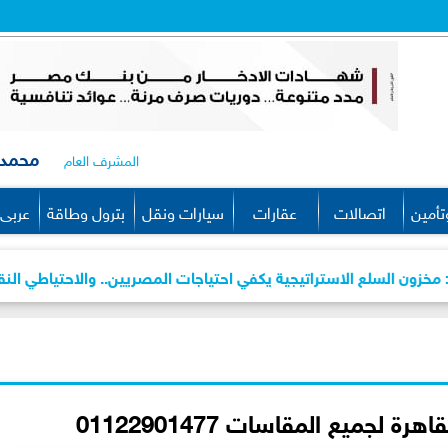
محمد 
المشرف العام
تأمين
اتصالات
عقارات
سيارات ونقل
بترول وطاقة
عربى 
الاستراتيجية يكفي احتياجات المصريين.. والاحتياطي النقدي يرتفع إلى 56.3 مليار دو
 لجميع المقاسات 01122901477