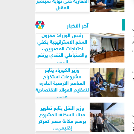
العقارية حتى نهاية سبتمبر
المقبل
آخر الأخبار
رئيس الوزراء: مخزون
السلع الاستراتيجية يكفي
احتياجات المصريين..
والاحتياطي النقدي يرتفع
إلى...
وزير الكهرباء يتابع
مشروعات استخراج
العناصر الأرضية النادرة
لتعظيم العوائد الاقتصادية
من...
وزير النقل يتابع تطوير
ميناء السخنة: المشروع
يرسخ مكانة مصر كمركز
إقليمي...