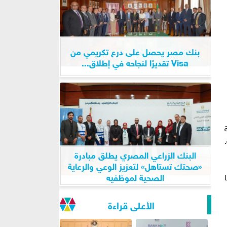
بنك مصر يحصل على درع تكريمي من
Visa تقديرًا لنجاحه في إطلاق...
البنك الزراعي المصري يطلق مبادرة
«صحتك تستاهل» لتعزيز الوعي والرعاية
الصحية لموظفيه
الأعلى قراءة