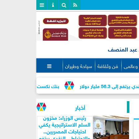
عبد المنصف
وعالمى
فن وثقافة
سياحة وطيران

لار
بنك نكست وكاف للتأمين يطلقان تحالفًا است
أخبار
رئيس الوزراء: مخزون
السلع الاستراتيجية يكفي
احتياجات المصريين..
والاحتياطي النقدي يرتفع