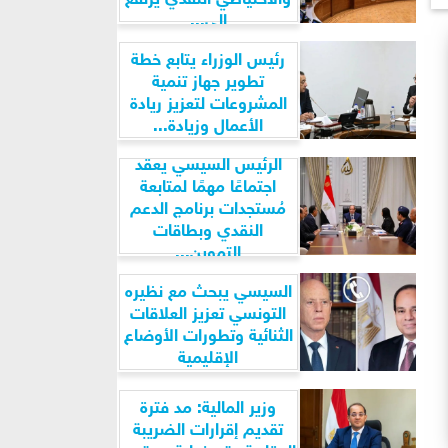
إلى...
رئيس الوزراء يتابع خطة
تطوير جهاز تنمية
المشروعات لتعزيز ريادة
الأعمال وزيادة...
الرئيس السيسي يعقد
اجتماعًا مهمًا لمتابعة
مُستجدات برنامج الدعم
النقدي وبطاقات
التموين...
السيسي يبحث مع نظيره
التونسي تعزيز العلاقات
الثنائية وتطورات الأوضاع
الإقليمية
وزير المالية: مد فترة
تقديم إقرارات الضريبة