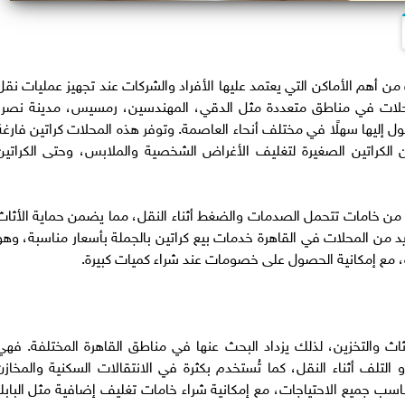
من أهم الأماكن التي يعتمد عليها الأفراد والشركات عند تجهيز عمليات نقل
لمحلات في مناطق متعددة مثل الدقي، المهندسين، رمسيس، مدينة نصر،
ل إليها سهلًا في مختلف أنحاء العاصمة. وتوفر هذه المحلات كراتين فارغة
 الكراتين الصغيرة لتغليف الأغراض الشخصية والملابس، وحتى الكراتين
ة من خامات تتحمل الصدمات والضغط أثناء النقل، مما يضمن حماية الأثاث
د من المحلات في القاهرة خدمات بيع كراتين بالجملة بأسعار مناسبة، وهو
 مع إمكانية الحصول على خصومات عند شراء كميات كبيرة.
أثاث والتخزين، لذلك يزداد البحث عنها في مناطق القاهرة المختلفة. فهي
لتلف أثناء النقل، كما تُستخدم بكثرة في الانتقالات السكنية والمخازن
تناسب جميع الاحتياجات، مع إمكانية شراء خامات تغليف إضافية مثل البابلز