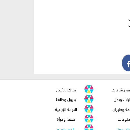
صة وشركات
بنوك وتأمين
رات ونقل
بترول وطاقة
حة وطيران
البوابة الزراعية
نوعات
صحة ومرأة
علن معنا
الخصوصية