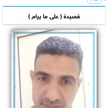
قصيدة ( على ما يرام )