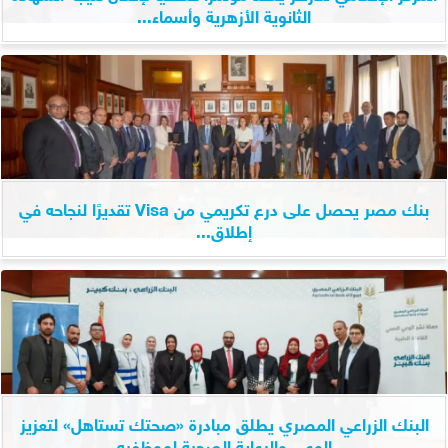
الثانوية الأزهرية وأسماء...
بنك مصر يحصل على درع تكريمي من Visa تقديرًا لنجاحه في
إطلاق...
البنك الزراعي المصري يطلق مبادرة «صحتك تستاهل» لتعزيز
الوعي والرعاية الصحية لموظفيه