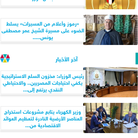
«رموز وأعلام من العسيرات» يسلط
الضوء على مسيرة الشيخ عمر مصطفى
يونس.....
آخر الأخبار
رئيس الوزراء: مخزون السلع الاستراتيجية
يكفي احتياجات المصريين.. والاحتياطي
النقدي يرتفع إلى...
وزير الكهرباء يتابع مشروعات استخراج
العناصر الأرضية النادرة لتعظيم العوائد
الاقتصادية من...