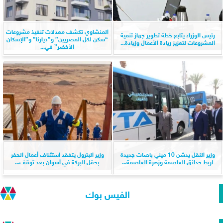
المنشاوي تكشف معدلات تنفيذ مشروعات
رئيس الوزراء يتابع خطة تطوير جهاز تنمية
“سكن لكل المصريين” و”ديارنا” و”الإسكان
المشروعات لتعزيز ريادة الأعمال وزيادة...
الأخضر” في...
وزير النقل يدشن 10 ميني باصات جديدة
وزير البترول يتفقد استئناف أعمال الحفر
لربط حدائق العاصمة وزهرة العاصمة...
بحقل البركة في أسوان بعد توقف...
الفيس بوك