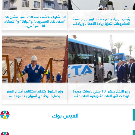
المنشاوي تكشف معدلات تنفيذ مشروعات
رئيس الوزراء يتابع خطة تطوير جهاز تنمية
“سكن لكل المصريين” و”ديارنا” و”الإسكان
المشروعات لتعزيز ريادة الأعمال وزيادة...
الأخضر” في...
وزير النقل يدشن 10 ميني باصات جديدة
وزير البترول يتفقد استئناف أعمال الحفر
لربط حدائق العاصمة وزهرة العاصمة...
بحقل البركة في أسوان بعد توقف...
الفيس بوك