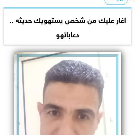
اغار عليك من شخص يستهويك حديثه ..
دعاباتهو