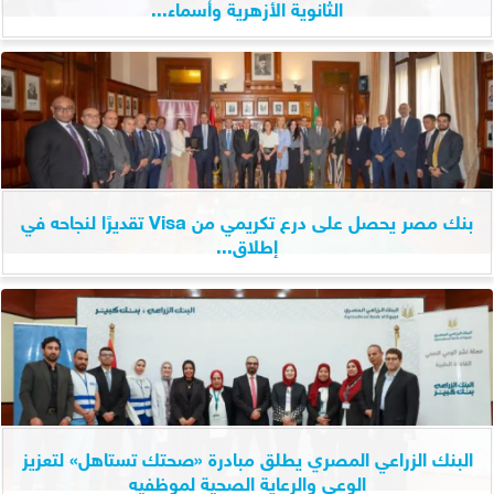
الثانوية الأزهرية وأسماء...
بنك مصر يحصل على درع تكريمي من Visa تقديرًا لنجاحه في
إطلاق...
البنك الزراعي المصري يطلق مبادرة «صحتك تستاهل» لتعزيز
الوعي والرعاية الصحية لموظفيه