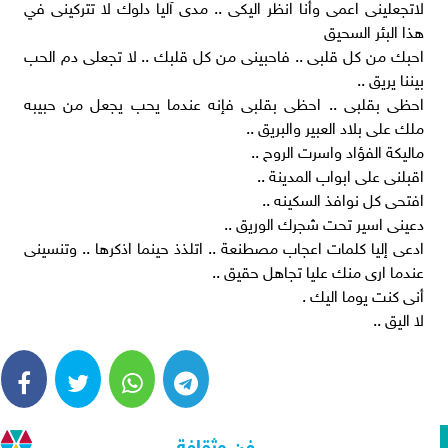
لاتجعلينى اعمى وأنا انظر اليكى .. مدى آليا دلوك لا تتركينى في
هذا البئر السحيق
احبك من كل قلبى .. فاحبينى من كل قلبك .. لا تجعلى دم الحب
بيننا يريق ..
احظى بقلبى .. احظى بقلبى فإنه عندما يحب يجعل من حبيبه
ملك على بلاد العبير والبريق ..
ماليكة الفؤاد واسرت الروح ..
اقبلنى على ابواب المدينة ..
افتحى كل نوافذ السكينه ..
دعينى اسير تحت شجرك الوريق ..
ادعى إليا كلمات اعجاب مصطنعة .. اتلذذ حينما اذكرها .. وتنسينى
عندما ارى منك عليا تجاهل حقيق ..
أنى كنت يوما اليك .
لا اليق ..
فن وثقافة