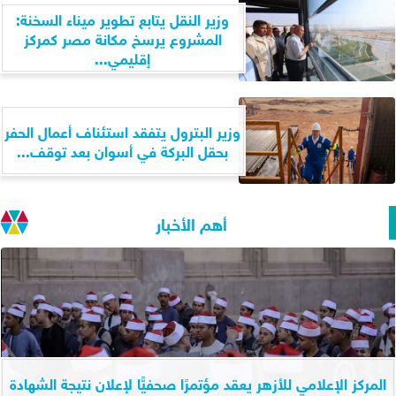
وزير النقل يتابع تطوير ميناء السخنة:
المشروع يرسخ مكانة مصر كمركز
إقليمي...
وزير البترول يتفقد استئناف أعمال الحفر
بحقل البركة في أسوان بعد توقف...
أهم الأخبار
المركز الإعلامي للأزهر يعقد مؤتمرًا صحفيًّا لإعلان نتيجة الشهادة