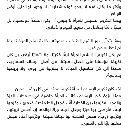
وأكثر ما يقال فيه لا يعدو كونه شعارات لا وجود لها على أرض
الواقع.
بينما التكريم الحقيقي للمرأة لا ينبغي أن يكون لحظة موسمية، بل
نهجًا دائمًا يتغلغل في نسيج القيم والأخلاق.
وهنا يتجلّى دور الشرع الحنيف ، ودعوته الخالدة لمنح المرأة تكريمًا
لم تحظَ به من قبل .
لم يكن تكريم الإسلام للمرأة ترفًا فكريًا، ولا شعارًا يُرفع، بل كان
تكريمًا مؤسسًا على العدل، منبثقًا من أصل الرسالة السماوية،
ممتدًا إلى كل تفاصيل الحياة، لا يختزلها في يوم، ولا يربطها
بمناسبة.
لقد كان تكريم الإسلام للمرأة تكريما ممتدا في كل وقت وحين..
فمنذ بزوغ فجر الإسلام، كانت المرأة حاضرة في صفحات العزة
والمجد، فكرّمها دين الفطرة أمًّا، فجعل الجنة تحت قدميها، وكرّمها
ابنةً، فأوصى بها خيرًا وجعل الجنة جزاءً لوالدها إن أحسن تربيتها،
وكرّمها زوجةً، فجعل العلاقة بها ميثاقًا غليظًا، وكرّمها أختًا، فجعل
صلتها بابًا للبر والتقوى.