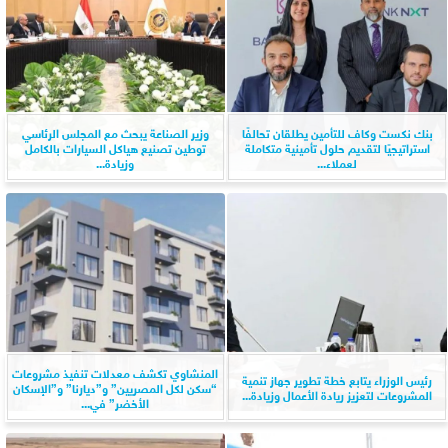
بنك نكست وكاف للتأمين يطلقان تحالفًا
وزير الصناعة يبحث مع المجلس الرئاسي
استراتيجيًا لتقديم حلول تأمينية متكاملة
توطين تصنيع هياكل السيارات بالكامل
لعملاء...
وزيادة...
المنشاوي تكشف معدلات تنفيذ مشروعات
رئيس الوزراء يتابع خطة تطوير جهاز تنمية
“سكن لكل المصريين” و”ديارنا” و”الإسكان
المشروعات لتعزيز ريادة الأعمال وزيادة...
الأخضر” في...