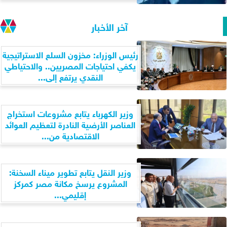
آخر الأخبار
رئيس الوزراء: مخزون السلع الاستراتيجية
يكفي احتياجات المصريين.. والاحتياطي
النقدي يرتفع إلى...
وزير الكهرباء يتابع مشروعات استخراج
العناصر الأرضية النادرة لتعظيم العوائد
الاقتصادية من...
وزير النقل يتابع تطوير ميناء السخنة:
المشروع يرسخ مكانة مصر كمركز
إقليمي...