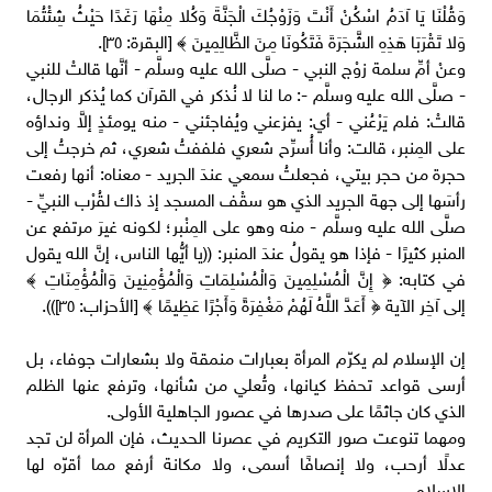
وَقُلْنَا يَا آدَمُ اسْكُنْ أَنْتَ وَزَوْجُكَ الْجَنَّةَ وَكُلا مِنْهَا رَغَدًا حَيْثُ شِئْتُمَا
وَلا تَقْرَبَا هَذِهِ الشَّجَرَةَ فَتَكُونَا مِنَ الظَّالِمِينَ ﴾ [البقرة: ٣٥].
وعنْ أمِّ سلمة زوْج النبي - صلَّى الله عليه وسلَّم - أنَّها قالتْ للنبي
- صلَّى الله عليه وسلَّم -: ما لنا لا نُذكر في القرآن كما يُذكر الرجال،
قالتْ: فلم يَرْعُني - أي: يفزعني ويُفاجئني - منه يومئذٍ إلاَّ ونداؤه
على المِنبر، قالت: وأنا أُسرِّح شعري فلففتُ شعري، ثم خرجتُ إلى
حجرة من حجر بيتي، فجعلتُ سمعي عندَ الجريد - معناه: أنها رفعت
رأسَها إلى جهة الجريد الذي هو سقْف المسجد إذ ذاك لقُرْب النبيِّ -
صلَّى الله عليه وسلَّم - منه وهو على المِنْبر؛ لكونه غيرَ مرتفع عن
المنبر كثيرًا - فإذا هو يقولُ عندَ المنبر: ((يا أيُّها الناس، إنَّ الله يقول
في كتابه: ﴿ إِنَّ الْمُسْلِمِينَ وَالْمُسْلِمَاتِ وَالْمُؤْمِنِينَ وَالْمُؤْمِنَاتِ ﴾
إلى آخِر الآية ﴿ أَعَدَّ اللَّهُ لَهُمْ مَغْفِرَةً وَأَجْرًا عَظِيمًا ﴾ [الأحزاب: ٣٥])).
إن الإسلام لم يكرّم المرأة بعبارات منمقة ولا بشعارات جوفاء، بل
أرسى قواعد تحفظ كيانها، وتُعلي من شأنها، وترفع عنها الظلم
الذي كان جاثمًا على صدرها في عصور الجاهلية الأولى.
ومهما تنوعت صور التكريم في عصرنا الحديث، فإن المرأة لن تجد
عدلًا أرحب، ولا إنصافًا أسمى، ولا مكانة أرفع مما أقرّه لها
الإسلام.