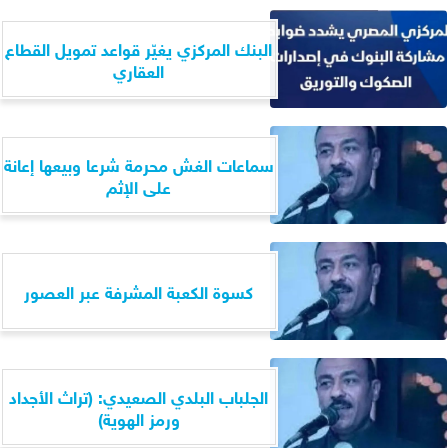
البنك المركزي يغيّر قواعد تمويل القطاع
العقاري
سماعات الغش محرمة شرعا وبيعها إعانة
على الإثم
كسوة الكعبة المشرفة عبر العصور
الجلباب البلدي الصعيدي: (تراث الأجداد
ورمز الهوية)