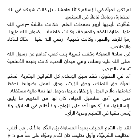
لم تكن المرأة في الإسلام كائنًا هامشيًا، بل كانت شريكة في بناء
الحضارة، وعاملاً فاعلاً في المجتمع.
سُطِّرت بأيديها أروع صفحات العلم، فكانت عائشة –رضي الله
عنها– منارة للفقه والمعرفة، وكانت فاطمة - رضوان الله عليها-
رمزا للزهد والطهر، وكانت خديجة_ رضي الله عنها _ مثالاً للذكاء
والإخلاص.
في ساحة المعركة وقفت نسيبة بنت كعب تدافع عن رسول الله
صلى الله عليه وسلم، وفي ميدان الطب، كانت رفيدة الأسلمية
تسعف الجرحى.
أما في الحقوق، فقد سبق الإسلام كل القوانين البشرية، فمنح
المرأة حق التملك، وحق الإرث، وحق العمل بضوابط تحفظ
كرامتها، وألزم الرجل بالإنفاق عليها، وجعل لها ذمة مالية مستقلة.
حتى في أدق تفاصيل الحياة، كان لها من التكريم ما يليق
بإنسانيتها، فلا يُكرهها أحد على الزواج، ولا تُظلم في الطلاق، ولا
يُمس حقها في التعليم وحرية الرأي.
لقد جاء الشرع الحنيف بمبدأ المساواة بيْن الذَّكر والأنثى في أغلبِ
التكاليف الشرعيَّة، وأول تكليف كان لآدَم وحوَّاء على حدٍّ سواء: ﴿