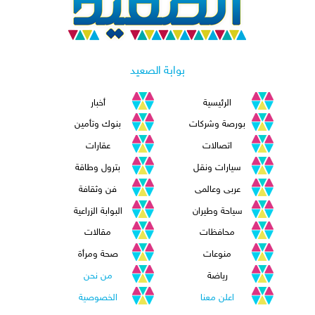
بوابة الصعيد
الرئيسية
أخبار
بورصة وشركات
بنوك وتأمين
اتصالات
عقارات
سيارات ونقل
بترول وطاقة
عربى وعالمى
فن وثقافة
سياحة وطيران
البوابة الزراعية
محافظات
مقالات
منوعات
صحة ومرأة
رياضة
من نحن
اعلن معنا
الخصوصية