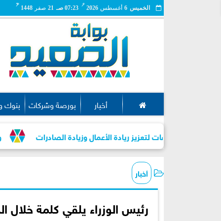
مـ
هـ
الخميس
6
أغسطس
2026
07:23 صـ
21
صفر
1448
أخبار
بورصة وشركات
بنوك و
المشروعات لتعزيز ريادة الأعمال وزيادة الصادرات
وزير الصنا
أخبار
رئيس الوزراء يلقي كلمة خلال ا