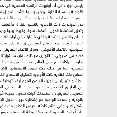
رئيس الوزراء إلى أن أولويات الرئاسة المصرية في هذا
وممرات البنية التحتية الخضراء، فضلاً عن خطة الطاقة 
من المبادرات ذات الأولوية بالنسبة للقارة. وأضاف: 
وتعزيز استفادة الدول الأعضاء منها، والربط بينها وبين
السلم والأمن والتنمية والذي يتشارك في أولوياته وأ
السيد الرئيس عبد الفتاح السيسي ريادته على مست
السياسية بالاتحاد الأفريقي، ومركز الاتحاد الأفريقي ل
مصطفى مدبولي: "بالتوازي مع ذلك، فإن مسئوليتنا كد
تطوير شراكاتنا مع دول العالم بحيث تُحقق تلك ال
التنموية، بما في ذلك حث القوى الاقتصادية الكبرى
المشروعات القارية ذات الأولوية لتحقيق الاندماج ال
إنجا". واعتبر رئيس الوزراء أنه من المهم أيضاً توظيف
في الطريق الصحيح نحو تعزيز صوت القارة في المنا
التمويلي لأفريقيا، واستحداث آليات تمويل جديدة مُب
بالجدية والسرعة الواجبة مع إشكالية ديون الدول الأف
بشكل كبير. وفي ختام كلمته، حرص الدكتور مصطفى مد
خاصاً بالذكر المديرة التنفيذية للوكالة السيدة/ نارد