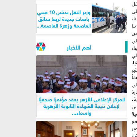
قل
لى
وزير النقل يدشن 10 ميني
ة،
باصات جديدة لربط حدائق
العاصمة وزهرة العاصمة...
ما
من
لي
أهم الأخبار
اء
لي
ا.
نفيذ أجندة ٢٠٦٣، والتي اختير
اً
لي
رة
المركز الإعلامي للأزهر يعقد مؤتمرًا صحفيًّا
ة،
لإعلان نتيجة الشهادة الثانوية الأزهرية
 حرص رئيس
وأسماء...
ية
مع
بر
ار