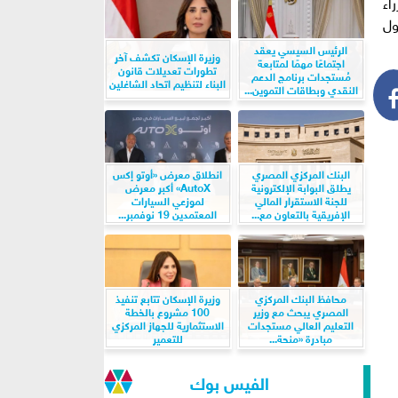
اء
ول
الرئيس السيسي يعقد
وزيرة الإسكان تكشف آخر
اجتماعًا مهمًا لمتابعة
تطورات تعديلات قانون
مُستجدات برنامج الدعم
البناء لتنظيم اتحاد الشاغلين
النقدي وبطاقات التموين...
البنك المركزي المصري
انطلاق معرض «أوتو إكس
يطلق البوابة الإلكترونية
AutoX» أكبر معرض
للجنة الاستقرار المالي
لموزعي السيارات
الإفريقية بالتعاون مع...
المعتمدين 19 نوفمبر...
محافظ البنك المركزي
وزيرة الإسكان تتابع تنفيذ
المصري يبحث مع وزير
100 مشروع بالخطة
التعليم العالي مستجدات
الاستثمارية للجهاز المركزي
مبادرة «منحة...
للتعمير
الفيس بوك