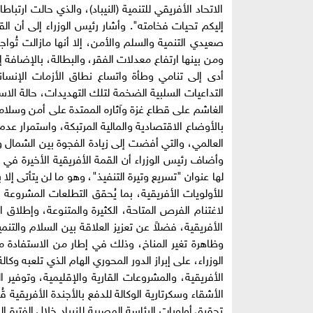
الاتحاد الأفريقي للتنمية (النيباد)، والذي حالت ار
إليكم تحيات فخامته". وأشار رئيس الوزراء إلى أن الق
صعيدي التنمية والسلم والأمن، إلا أنها مازالت تُوا
ومن بينها ارتفاع معدلات الفقر، والبطالة، بالإضافة
أدى إلى تنامي وطأة واتساع نطاق الأزمات الإنس
التداعيات السلبية الضخمة لتلك التهديدات، حالة الاس
الغاشم على قطاع غزة وآثاره الممتدة على أمن وسلامة ال
بالأوضاع الاقتصادية والمالية المرتبكة، واستمرار عد
العالمي، والتي أفضت إلى زيادة الفجوة بين الشمال و
لها عنوان "تسريع وتيرة التنفيذ"، وهو ما لن يتأتى إلا
للأولويات الأفريقية، بما يُحقق التطلعات المشروعة 
لاغتنام الفرص المتاحة، الكثيرة والمتنوعة، وإطلاق الع
الأفريقية، فضلاً عن تعزيز العلاقة بين السلام والت
الوزراء، على إبراز الدور المحوري الهام الذي تلعبه وكا
الأفريقية، والمشروعات القارية والإقليمية، وتوفير 
الأشقاء وسكرتارية الوكالة للدفع بالأجندة الأفريقية قُ
تحقيق أولويات الرئاسة المصرية للنيباد خلال الفترة ال