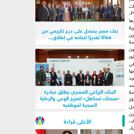
ات
الأولوية بالنسبة للقارة، وعلى رأسها حَشْد التمويل لمشروعات البنية التحتية في إطار برنامج تنمية البنية التحتية الأفريقية PIDA،
ها
ية
بنك مصر يحصل على درع تكريمي من
ين
Visa تقديرًا لنجاحه في إطلاق...
مة
ون
ور
هي
ها
يذ
سد
البنك الزراعي المصري يطلق مبادرة
مة
«صحتك تستاهل» لتعزيز الوعي والرعاية
ار
الصحية لموظفيه
مل
ين
الأعلى قراءة
د،
ة،