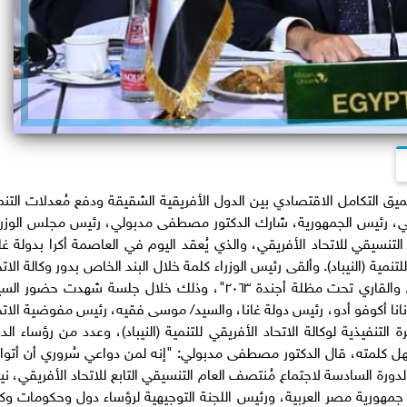
 التكامل الاقتصادي بين الدول الأفريقية الشقيقة ودفع مُعدلات التنم
سي، رئيس الجمهورية، شارك الدكتور مصطفى مدبولي، رئيس مجلس الوزرا
نسيقي للاتحاد الأفريقي، والذي يُعقد اليوم في العاصمة أكرا بدولة غان
نمية (النيباد). وألقى رئيس الوزراء كلمة خلال البند الخاص بدور وكالة الاتح
الأفريقي للتنمية (النيباد) في تعزيز التكامل الإقليمي والقاري تحت مظلة أجندة ٢٠٦٣"، وذلك خلال جلسة شهدت حضور
 نانا أكوفو أدو، رئيس دولة غانا، والسيد/ موسى فقيه، رئيس مفوضية الاتح
لتنفيذية لوكالة الاتحاد الأفريقي للتنمية (النيباد)، وعدد من رؤساء الد
 كلمته، قال الدكتور مصطفى مدبولي: "إنه لمن دواعي سُروري أن أتوا
لدورة السادسة لاجتماع مُنتصف العام التنسيقي التابع للاتحاد الأفريقي، نيا
مهورية مصر العربية، ورئيس اللجنة التوجيهية لرؤساء دول وحكومات وكا