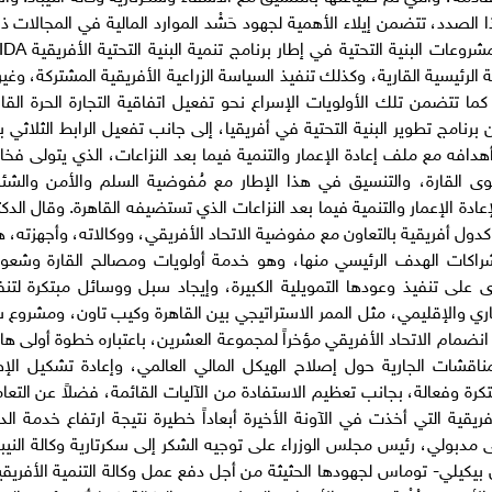
 الصدد، تتضمن إيلاء الأهمية لجهود حَشْد الموارد المالية في المجالات ذ
الرئيسية القارية، وكذلك تنفيذ السياسة الزراعية الأفريقية المشتركة، وغير
كما تتضمن تلك الأولويات الإسراع نحو تفعيل اتفاقية التجارة الحرة القار
 برنامج تطوير البنية التحتية في أفريقيا، إلى جانب تفعيل الرابط الثلاثي ب
هدافه مع ملف إعادة الإعمار والتنمية فيما بعد النزاعات، الذي يتولى فخا
وى القارة، والتنسيق في هذا الإطار مع مُفوضية السلم والأمن والشئ
إعادة الإعمار والتنمية فيما بعد النزاعات الذي تستضيفه القاهرة. وقال الدكت
ول أفريقية بالتعاون مع مفوضية الاتحاد الأفريقي، ووكالاته، وأجهزته، 
شراكات الهدف الرئيسي منها، وهو خدمة أولويات ومصالح القارة وشعوب
 على تنفيذ وعودها التمويلية الكبيرة، وإيجاد سبل ووسائل مبتكرة لتنف
قاري والإقليمي، مثل الممر الاستراتيجي بين القاهرة وكيب تاون، ومشروع 
 انضمام الاتحاد الأفريقي مؤخراً لمجموعة العشرين، باعتباره خطوة أولى ها
قشات الجارية حول إصلاح الهيكل المالي العالمي، وإعادة تشكيل الإط
تكرة وفعالة، بجانب تعظيم الاستفادة من الآليات القائمة، فضلاً عن التعا
ريقية التي أخذت في الآونة الأخيرة أبعاداً خطيرة نتيجة ارتفاع خدمة الد
بولي، رئيس مجلس الوزراء على توجيه الشكر إلى سكرتارية وكالة النيبا
وس بيكيلي- توماس لجهودها الحثيثة من أجل دفع عمل وكالة التنمية الأفريقي