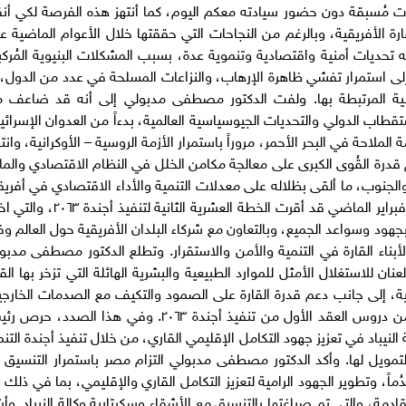
تباطات مُسبقة دون حضور سيادته معكم اليوم، كما أنتهز هذه الفرصة لكي أن
ارة الأفريقية، وبالرغم من النجاحات التي حققتها خلال الأعوام الماضية ع
جه تحديات أمنية واقتصادية وتنموية عدة، بسبب المشكلات البنيوية المُركب
 إلى استمرار تفشي ظاهرة الإرهاب، والنزاعات المسلحة في عدد من الدول، 
انية المرتبطة بها. ولفت الدكتور مصطفى مدبولي إلى أنه قد ضاعف 
تقطاب الدولي والتحديات الجيوسياسية العالمية، بدءاً من العدوان الإسرائي
ملاحة في البحر الأحمر، مروراً باستمرار الأزمة الروسية – الأوكرانية، وانته
م قدرة القُوى الكبرى على معالجة مكامن الخلل في النظام الاقتصادي والما
الجنوب، ما ألقى بظلاله على معدلات التنمية والأداء الاقتصادي في أفريقي
وأضاف رئيس الوزراء أن القمة الأفريقية الأخيرة في فبراير الماضي قد أقرت الخطة العشرية الثانية لت
 بجهود وسواعد الجميع، وبالتعاون مع شركاء البلدان الأفريقية حول العالم وفق
لأبناء القارة في التنمية والأمن والاستقرار. وتطلع الدكتور مصطفى مدبو
نان للاستغلال الأمثل للموارد الطبيعية والبشرية الهائلة التي تزخر بها القا
نمية، إلى جانب دعم قدرة القارة على الصمود والتكيف مع الصدمات الخارجي
وظاهرة تغير المناخ، وذلك في إطار من الاستفادة من دروس العقد الأول من تنفيذ أجندة ٢٠٦٣. وفي هذا الصدد،
لة النيباد في تعزيز جهود التكامل الإقليمي القاري، من خلال تنفيذ أجندة التنم
التمويل لها. وأكد الدكتور مصطفى مدبولي التزام مصر باستمرار التنسيق 
دُماً، وتطوير الجهود الرامية لتعزيز التكامل القاري والإقليمي، بما في ذلك ع
قادمة، والتي تم صياغتها بالتنسيق مع الأشقاء وسكرتارية وكالة النيباد. وأش