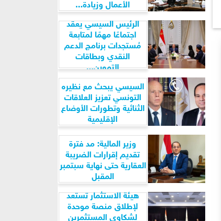
الأعمال وزيادة...
الرئيس السيسي يعقد
اجتماعًا مهمًا لمتابعة
مُستجدات برنامج الدعم
النقدي وبطاقات
التموين...
السيسي يبحث مع نظيره
التونسي تعزيز العلاقات
الثنائية وتطورات الأوضاع
الإقليمية
وزير المالية: مد فترة
تقديم إقرارات الضريبة
العقارية حتى نهاية سبتمبر
المقبل
هيئة الاستثمار تستعد
لإطلاق منصة موحدة
لشكاوى المستثمرين