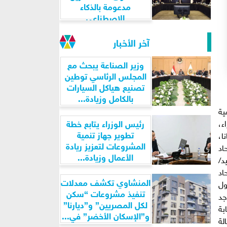
مدعومة بالذكاء
الاصطناعي
آخر الأخبار
وزير الصناعة يبحث مع
المجلس الرئاسي توطين
تصنيع هياكل السيارات
بالكامل وزيادة...
ية
رئيس الوزراء يتابع خطة
ء،
تطوير جهاز تنمية
ا،
المشروعات لتعزيز ريادة
اد
الأعمال وزيادة...
 السيد/
اد
المنشاوي تكشف معدلات
ول
تنفيذ مشروعات “سكن
جد
لكل المصريين” و”ديارنا”
بة
و”الإسكان الأخضر” في...
لة