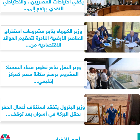
يكفي احتياجات المصريين.. والاحتياطي
النقدي يرتفع إلى...
وزير الكهرباء يتابع مشروعات استخراج
العناصر الأرضية النادرة لتعظيم العوائد
الاقتصادية من...
وزير النقل يتابع تطوير ميناء السخنة:
المشروع يرسخ مكانة مصر كمركز
إقليمي...
وزير البترول يتفقد استئناف أعمال الحفر
بحقل البركة في أسوان بعد توقف...
أهم الأخبار