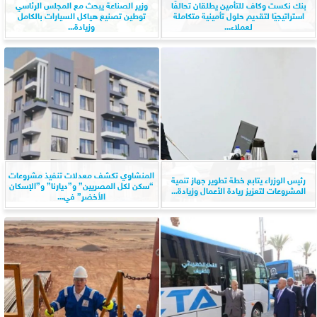
بنك نكست وكاف للتأمين يطلقان تحالفًا
وزير الصناعة يبحث مع المجلس الرئاسي
استراتيجيًا لتقديم حلول تأمينية متكاملة
توطين تصنيع هياكل السيارات بالكامل
لعملاء...
وزيادة...
المنشاوي تكشف معدلات تنفيذ مشروعات
رئيس الوزراء يتابع خطة تطوير جهاز تنمية
“سكن لكل المصريين” و”ديارنا” و”الإسكان
المشروعات لتعزيز ريادة الأعمال وزيادة...
الأخضر” في...