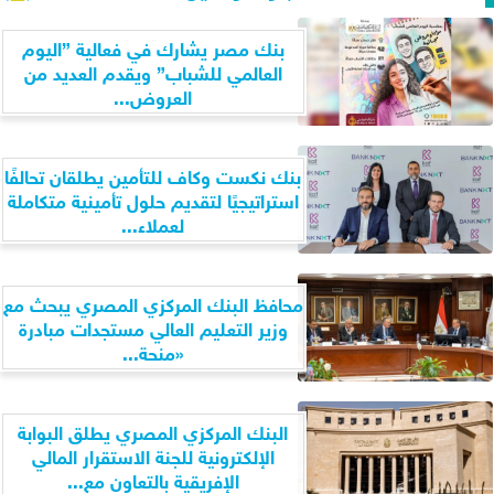
بنك مصر يشارك في فعالية ”اليوم
العالمي للشباب” ويقدم العديد من
العروض...
بنك نكست وكاف للتأمين يطلقان تحالفًا
استراتيجيًا لتقديم حلول تأمينية متكاملة
لعملاء...
محافظ البنك المركزي المصري يبحث مع
وزير التعليم العالي مستجدات مبادرة
«منحة...
البنك المركزي المصري يطلق البوابة
الإلكترونية للجنة الاستقرار المالي
الإفريقية بالتعاون مع...