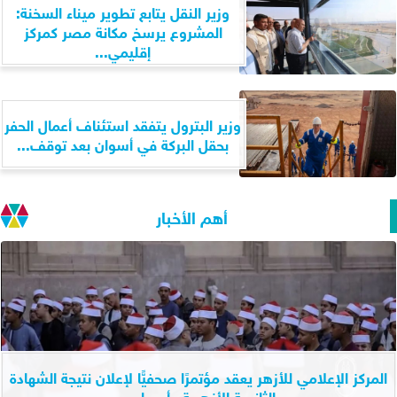
وزير النقل يتابع تطوير ميناء السخنة:
المشروع يرسخ مكانة مصر كمركز
إقليمي...
وزير البترول يتفقد استئناف أعمال الحفر
بحقل البركة في أسوان بعد توقف...
أهم الأخبار
المركز الإعلامي للأزهر يعقد مؤتمرًا صحفيًّا لإعلان نتيجة الشهادة
الثانوية الأزهرية وأسماء...