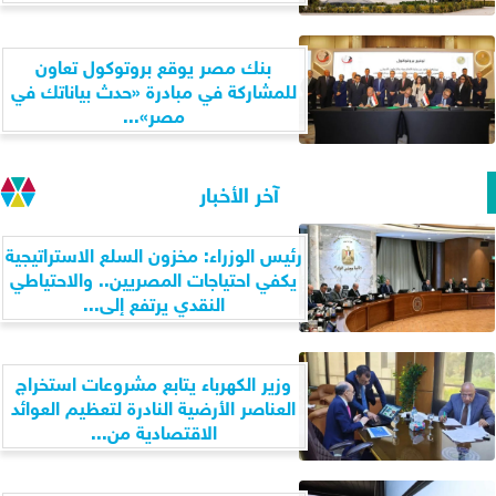
بنك مصر يوقع بروتوكول تعاون
للمشاركة في مبادرة «حدث بياناتك في
مصر»...
آخر الأخبار
رئيس الوزراء: مخزون السلع الاستراتيجية
يكفي احتياجات المصريين.. والاحتياطي
النقدي يرتفع إلى...
وزير الكهرباء يتابع مشروعات استخراج
العناصر الأرضية النادرة لتعظيم العوائد
الاقتصادية من...