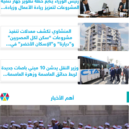
رئيس الوزراء يتابع خطة تطوير جهاز تنمية
المشروعات لتعزيز ريادة الأعمال وزيادة...
المنشاوي تكشف معدلات تنفيذ
مشروعات “سكن لكل المصريين”
و”ديارنا” و”الإسكان الأخضر” في...
وزير النقل يدشن 10 ميني باصات جديدة
لربط حدائق العاصمة وزهرة العاصمة...
أهم الأخبار