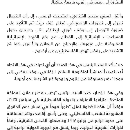
المقررة الى مصر في اقرب فرصة ممكنة.
وأشار السفير محمد الشناوي، المتحدث الرسمي، إلى أن الاتصال
تطرق إلى تطورات الوضع في قطاع غزة، حيث تم التأكيد على
ضرورة التوصل إلى وقف فوري لإطلاق النار، وضمان دخول
المساعدات الإنسانية إلى القطاع، مع رفع القيود الإسرائيلية
المفروضة على عبورها، والإفراج عن الرهائن والأسرى. كما تم
التشديد على رفض تهجير الفلسطينيين من أرضهم.
حيث أكد السيد الرئيس في هذا الصدد أن أي تحرك في هذا الاتجاه
يُعد تهديداً مباشراً لمنظومة السلام الإقليمي، وقد يفضي إلى
موجات غير مسبوقة من النزوح والهجرة غير الشرعية نحو أوروبا.
وفي هذا الإطار، جدد السيد الرئيس ترحيب مصر بإعلان المملكة
المتحدة اعتزامها الاعتراف بالدولة الفلسطينية في سبتمبر ٢٠٢٥،
مؤكداً أن هذه الخطوة تمثل تطوراً مهماً في مسار دعم الحقوق
المشروعة للشعب الفلسطيني، وعلى رأسها إقامة دولته المستقلة
على حدود الرابع من يونيو ١٩٦٧ وعاصمتها القدس الشرقية، وفقاً
لقرارات الشرعية الدولية، وبما يتسق مع الجهود الدولية الرامية إلى