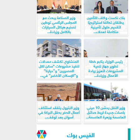
بنك نكست وكاف للتأمين
وزير الصناعة يبحث مع
يطلقان تحالفًا استراتيجيًا
المجلس الرئاسي توطين
لتقديم حلول تأمينية
تصنيع هياكل السيارات
متكاملة لعملاء...
بالكامل وزيادة...
رئيس الوزراء يتابع خطة
المنشاوي تكشف معدلات
تطوير جهاز تنمية
تنفيذ مشروعات “سكن لكل
المشروعات لتعزيز ريادة
المصريين” و”ديارنا”
الأعمال وزيادة...
و”الإسكان الأخضر” في...
وزير النقل يدشن 10 ميني
وزير البترول يتفقد استئناف
باصات جديدة لربط حدائق
أعمال الحفر بحقل البركة في
العاصمة وزهرة العاصمة...
أسوان بعد توقف...
الفيس بوك