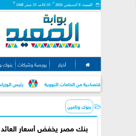
مـ
هـ
السبت
8
أغسطس
2026
01:33 مـ
23
صفر
1448
أخبار
بورصة وشركات
بنوك و
لعوائد الاقتصادية من الخامات النووية
رئيس الوزراء: مخزون السل
بنوك وتأمين
بنك مصر يخفض أسعار العائد على