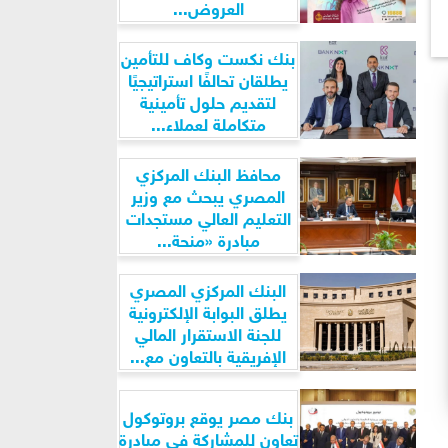
العروض...
بنك نكست وكاف للتأمين
يطلقان تحالفًا استراتيجيًا
لتقديم حلول تأمينية
متكاملة لعملاء...
محافظ البنك المركزي
المصري يبحث مع وزير
التعليم العالي مستجدات
مبادرة «منحة...
البنك المركزي المصري
يطلق البوابة الإلكترونية
للجنة الاستقرار المالي
الإفريقية بالتعاون مع...
بنك مصر يوقع بروتوكول
تعاون للمشاركة في مبادرة