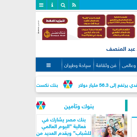
عبد المنصف
وعالمى
فن وثقافة
سياحة وطيران

 دولار
بنك نكست وكاف للتأمين يطلقان تحالفًا ا
بنوك وتأمين
بنك مصر يشارك في
فعالية ”اليوم العالمي
للشباب” ويقدم العديد من