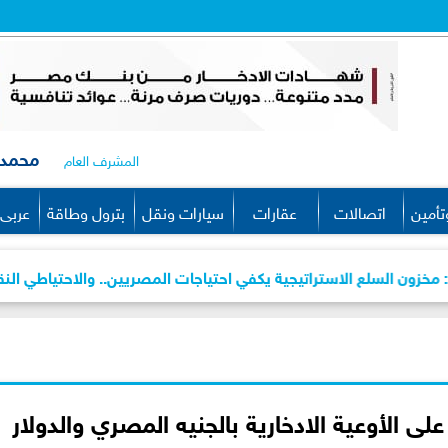
محمد 
المشرف العام
تأمين
اتصالات
عقارات
سيارات ونقل
بترول وطاقة
عربى 
ع الاستراتيجية يكفي احتياجات المصريين.. والاحتياطي النقدي يرتفع إلى 56.3 مليار
 الأوعية الادخارية بالجنيه المصري والدولار