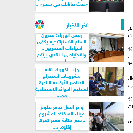
«حدث بياناتك في مصر»...
آخر الأخبار
ار
رئيس الوزراء: مخزون
قدار 2%. وتسري تلك
السلع الاستراتيجية يكفي
احتياجات المصريين..
وفيما يتعلق بالشهادات بالجنيه المصري، فقد تم خفض العائد على شهادة القمة الثلاثية ذات العائد الشهري الثابت بمقدار 1.5%
والاحتياطي النقدي يرتفع
لثابت
إلى...
الشهري المتناقص لمدة ثلاث سنوات ليصل في السنة الأولى إلى 20.5% سنوياً بدلاً من 23%، وفي السنة الثانية إلى 17%
وزير الكهرباء يتابع
مشروعات استخراج
ليصبح 4.75% ثابتة طوال
العناصر الأرضية النادرة
ع سنوي،
لتعظيم العوائد الاقتصادية
من...
وبالنسبة للشهادات الدولارية ذات العائد الثابت لمدة خمس سنوات، فقد تم خفض معدل الفائدة ليصبح 4.85% بدلاً من 5.00%
 بدلاً من 5.10% للشهادات
وزير النقل يتابع تطوير
ميناء السخنة: المشروع
يرسخ مكانة مصر كمركز
يض
إقليمي...