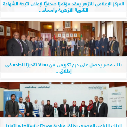
المركز الإعلامي للأزهر يعقد مؤتمرًا صحفيًّا لإعلان نتيجة الشهادة
الثانوية الأزهرية وأسماء...
بنك مصر يحصل على درع تكريمي من Visa تقديرًا لنجاحه في
إطلاق...
البنك الزراعي المصري يطلق مبادرة «صحتك تستاهل» لتعزيز