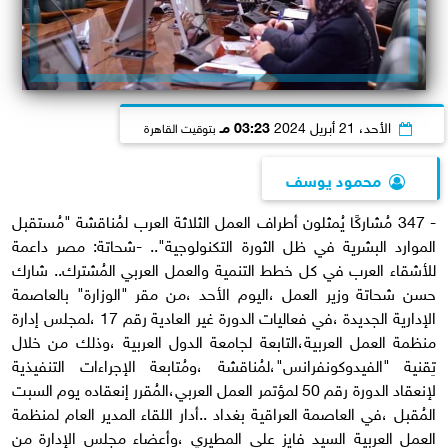
الأحد، 21 أبريل 2024
03:23 مـ
بتوقيت القاهرة
محمود يوسف
- 347 مُشاركًا يُمثلون أطراف العمل الثلاثة العرب لمُناقشة "مُستقبل
الموارد البشرية في ظل الثورة التكنولوجية".. -شحاتة: مصر داعمة
للأشقاء العرب في كل خطط التنمية والعمل العربي المُشترك.. شارك
حسن شحاتة وزير العمل ،اليوم الأحد ،من مقر "الوزارة" بالعاصمة
الإدارية الجديدة ،في فعاليات الدورة غير العادية رقم 17 ،لمجلس إدارة
منظمة العمل العربية،التابعة لجامعة الدول العربية ،وذلك من خلال
تِقنية "الفيدوكونفرانس"،لمُناقشة ،ومُتابعة الإجراءات التنفيذية
لإنعقاد الدورة رقم 50 لمؤتمر العمل العربي،المُقرر إنعقاده يوم السبت
المُقبل ،في العاصمة العراقية بغداد ..أدار اللقاء المدير العام لمنظمة
العمل العربية السيد فايز علي المطيري ،وأعضاء مجلس الإدارة من