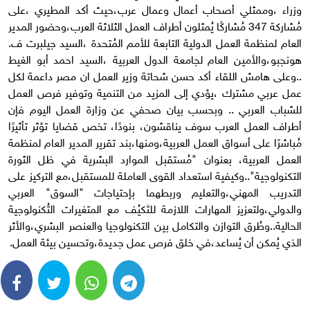
وزراء ،وممثلي أصحاب أعمال وعمال عرب،حيث أكد المطيري ،على
مُشاركة 347 مُشاركًا يُمثلون أطراف العمل الثلاثة العرب،وحضور المدير
العام لمنظمة العمل الدولية التابعة للأمم المُتحدة ،السيد جيلبرت ف.
هونجبو،والأمين العام لجامعة الدول العربية ،السيد احمد أبو الغيط
..وعلى هامش اللقاء أكد حسن شحاتة وزير العمل ان مصر داعمة لكل
عمل عربي مشترك ،يؤدي إلى المزيد من التنمية وتوفير فرص العمل
للشباب العربي .. وبحسب بيان صحفي عن وزارة العمل اليوم فإن
أطراف العمل العرب سوف يناقشون، بنودًا، تخص قضايا تؤثر تأثيرًا
مُباشرًا على أسواق العمل العربية،ومنها،بند تقرير المدير العام لمنظمة
العمل العربية، بعنوان "مُستقبل الموارد البشرية في ظل الثورة
التكنولوجية"..وكيفية استعداد القوى العاملة للمستقبل،مع التركيز على
التدريب المهني،والتعليم وربطهما بإحتياجات "السوق" العربي
والدولي،ولتعزيز المهارات اللازمة للتَكيُف مع المتغيرات التُكنولوجية
الحالية..وطُرق التوازن والتكامل بين التكنولوجيا والعنصر البشري،والأثر
الذي يُمكن أن يُساعد،في خلق فرص عمل جديدة،وتحسين بيئة العمل.