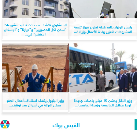
المنشاوي تكشف معدلات تنفيذ مشروعات
رئيس الوزراء يتابع خطة تطوير جهاز تنمية
“سكن لكل المصريين” و”ديارنا” و”الإسكان
المشروعات لتعزيز ريادة الأعمال وزيادة...
الأخضر” في...
وزير النقل يدشن 10 ميني باصات جديدة
وزير البترول يتفقد استئناف أعمال الحفر
لربط حدائق العاصمة وزهرة العاصمة...
بحقل البركة في أسوان بعد توقف...
الفيس بوك