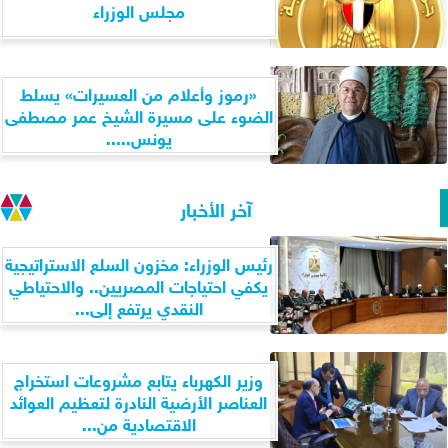
مجلس الوزراء
«رموز وأعلام من العسيرات» يسلط
الضوء على مسيرة الشيخ عمر مصطفى
يونس.....
آخر الأخبار
رئيس الوزراء: مخزون السلع الاستراتيجية
يكفي احتياجات المصريين.. والاحتياطي
النقدي يرتفع إلى...
وزير الكهرباء يتابع مشروعات استخراج
العناصر الأرضية النادرة لتعظيم العوائد
الاقتصادية من...