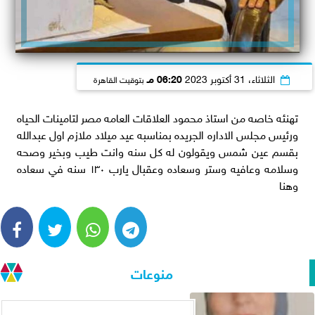
الثلاثاء، 31 أكتوبر 2023
06:20 مـ
بتوقيت القاهرة
تهنئه خاصه من استاذ محمود العلاقات العامه مصر لتامينات الحياه
ورئيس مجلس الاداره الجريده بمناسبه عيد ميلاد ملازم اول عبدالله
بقسم عين شمس ويقولون له كل سنه وانت طيب وبخير وصحه
وسلامه وعافيه وستر وسعاده وعقبال يارب ١٣٠ سنه في سعاده
وهنا
منوعات