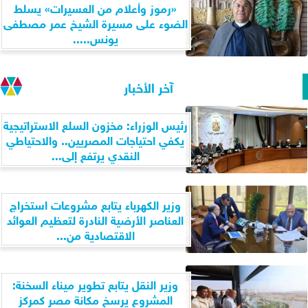
«رموز وأعلام من العسيرات» يسلط
الضوء على مسيرة الشيخ عمر مصطفى
يونس.....
آخر الأخبار
رئيس الوزراء: مخزون السلع الاستراتيجية
يكفي احتياجات المصريين.. والاحتياطي
النقدي يرتفع إلى...
وزير الكهرباء يتابع مشروعات استخراج
العناصر الأرضية النادرة لتعظيم العوائد
الاقتصادية من...
وزير النقل يتابع تطوير ميناء السخنة:
المشروع يرسخ مكانة مصر كمركز