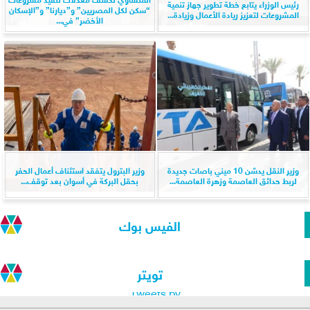
رئيس الوزراء يتابع خطة تطوير جهاز تنمية
“سكن لكل المصريين” و”ديارنا” و”الإسكان
المشروعات لتعزيز ريادة الأعمال وزيادة...
الأخضر” في...
وزير النقل يدشن 10 ميني باصات جديدة
وزير البترول يتفقد استئناف أعمال الحفر
لربط حدائق العاصمة وزهرة العاصمة...
بحقل البركة في أسوان بعد توقف...
الفيس بوك
تويتر
Tweets by