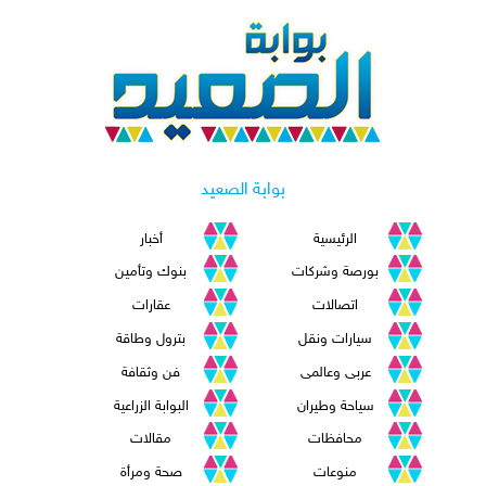
بوابة الصعيد
الرئيسية
أخبار
بورصة وشركات
بنوك وتأمين
اتصالات
عقارات
سيارات ونقل
بترول وطاقة
عربى وعالمى
فن وثقافة
سياحة وطيران
البوابة الزراعية
محافظات
مقالات
منوعات
صحة ومرأة